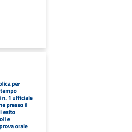
lica per
a tempo
n. 1 ufficiale
ne presso il
i esito
oli e
prova orale