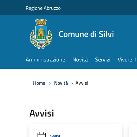
Salta al contenuto principale
Regione Abruzzo
Comune di Silvi
Amministrazione
Novità
Servizi
Vivere 
Home
>
Novità
>
Avvisi
Avvisi
AVVISI