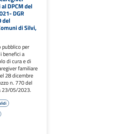
ui al DPCM del
2021- DGR
 del
omuni di Silvi,
o pubblico per
i benefici a
lo di cura e di
aregiver familiare
del 28 dicembre
zzo n. 770 del
a 23/05/2023.
lidi