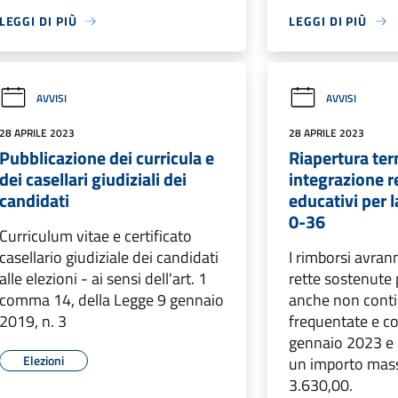
LEGGI DI PIÙ
LEGGI DI PIÙ
AVVISI
AVVISI
28 APRILE 2023
28 APRILE 2023
Pubblicazione dei curricula e
Riapertura ter
dei casellari giudiziali dei
integrazione re
candidati
educativi per l
0-36
Curriculum vitae e certificato
casellario giudiziale dei candidati
I rimborsi avran
alle elezioni - ai sensi dell'art. 1
rette sostenute 
comma 14, della Legge 9 gennaio
anche non conti
2019, n. 3
frequentate e c
gennaio 2023 e 
Elezioni
un importo mas
3.630,00.