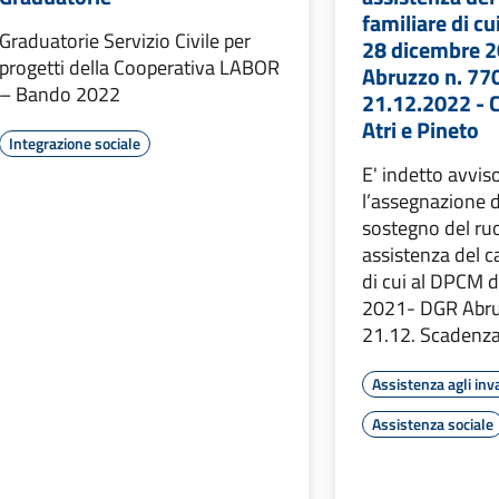
familiare di c
Graduatorie Servizio Civile per
28 dicembre 
progetti della Cooperativa LABOR
Abruzzo n. 770
– Bando 2022
21.12.2022 - C
Atri e Pineto
Integrazione sociale
E' indetto avvis
l’assegnazione d
sostegno del ruo
assistenza del c
di cui al DPCM 
2021- DGR Abru
21.12. Scadenz
Assistenza agli inva
Assistenza sociale