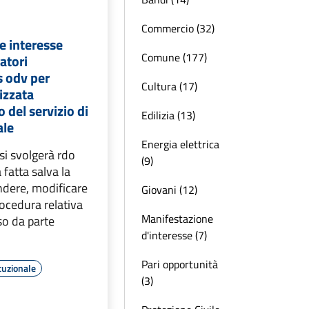
Commercio (32)
e interesse
Comune (177)
atori
s odv per
Cultura (17)
lizzata
 del servizio di
Edilizia (13)
ale
Energia elettrica
si svolgerà rdo
(9)
fatta salva la
ndere, modificare
Giovani (12)
rocedura relativa
Manifestazione
so da parte
d'interesse (7)
Pari opportunità
tuzionale
(3)