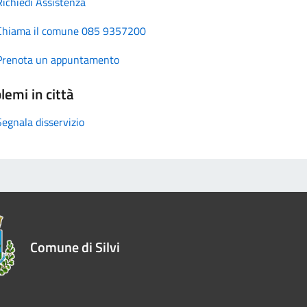
Richiedi Assistenza
Chiama il comune 085 9357200
Prenota un appuntamento
lemi in città
Segnala disservizio
Comune di Silvi