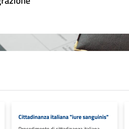
razione
Cittadinanza italiana "iure sanguinis"
Procedimento di cittadinanza italiana