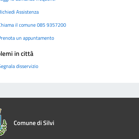
Richiedi Assistenza
Chiama il comune 085 9357200
Prenota un appuntamento
lemi in città
Segnala disservizio
Comune di Silvi