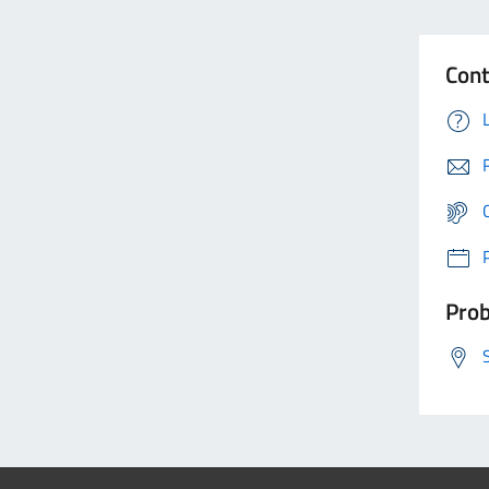
Cont
Prob