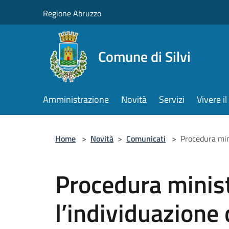
Salta al contenuto principale
Regione Abruzzo
Comune di Silvi
Amministrazione
Novità
Servizi
Vivere 
Home
>
Novità
>
Comunicati
>
Procedura min
Procedura minist
l’individuazione 