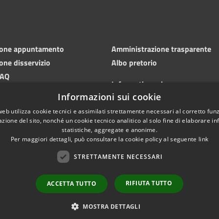
ione appuntamento
Amministrazione trasparente
one disservizio
Albo pretorio
FAQ
Informativa privacy
 di assistenza
Informazioni sui cookie
Note legali
Dichiarazione di accessibilità
web utilizza cookie tecnici e assimilati strettamente necessari al corretto fu
azione del sito, nonché un cookie tecnico analitico al solo fine di elaborare i
statistiche, aggregate e anonime.
Per maggiori dettagli, può consultare la cookie policy al seguente
link
STRETTAMENTE NECESSARI
RIFIUTA TUTTO
ACCETTA TUTTO
l sito
Copyright © 2026 • Comun
Area dipendenti
MOSTRA DETTAGLI