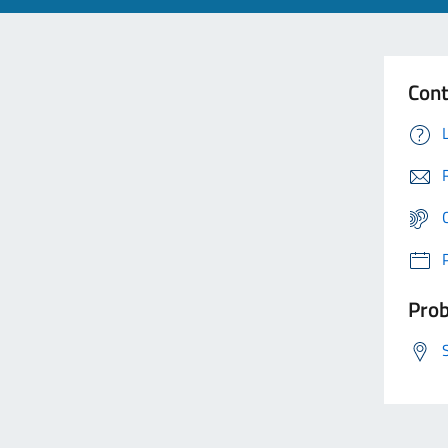
Cont
Prob