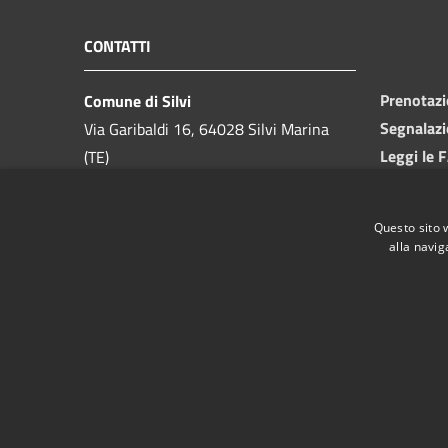
CONTATTI
Prenotaz
Comune di Silvi
Segnalazi
Via Garibaldi 16, 64028 Silvi Marina
Leggi le 
(TE)
Richiesta
Telefono:
085 9357200
Codice Fiscale:
81000550673
Questo sito 
Partita IVA:
00175740679
alla navig
PEC:
ufficio.protocollo@pec.comune.silvi.te.it
RSS
Accessibilità
Privacy
Cookie
Mappa de