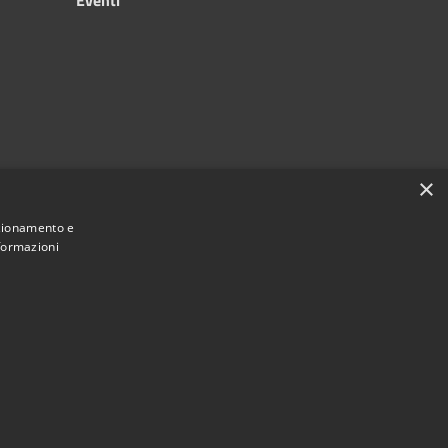
×
nzionamento e
nformazioni
Municipium
Accesso redazione
e di Silvi • Powered by
•