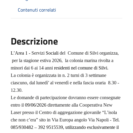
Contenuti correlati
Descrizione
L’Area 1 -
Servizi
Sociali
del Comune di Silvi organizz
a
,
per la stagione estiva 202
6
, la colonia marina rivolta a
minori dai 6 ai 1
4
anni
residenti nel comune di Silvi.
La colonia è organizzata in n. 2 turni di 3 settimane
ciascuno, dal lunedì’ al venerdì e nella fascia oraria 8.30 -
12.30.
Le domande di partecipazione dovranno essere consegnate
entro il
09/06/2026
direttamente alla Cooperativa New
Laser presso il Centro di aggregazione giovanile “L’isola
che non c’era” sito in Via Europa angolo Via Napoli -
Tel.
085/930482 – 392 9515539, utilizzando esclusivamente il