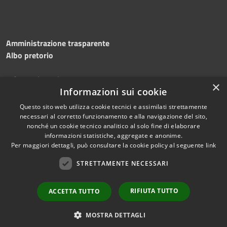
Amministrazione trasparente
Albo pretorio
Informativa privacy
×
Note legali
Informazioni sui cookie
Dichiarazione di accessibilità
Questo sito web utilizza cookie tecnici e assimilati strettamente
necessari al corretto funzionamento e alla navigazione del sito,
nonché un cookie tecnico analitico al solo fine di elaborare
informazioni statistiche, aggregate e anonime.
Per maggiori dettagli, può consultare la cookie policy al seguente
link
RSS
Copyright © 2026 • Comune di
Accessibilità
STRETTAMENTE NECESSARI
Silvi • Powered by
Privacy
Municipium
Accesso
•
Cookie
redazione
RIFIUTA TUTTO
ACCETTA TUTTO
Mappa del sito
Area dipendenti
MOSTRA DETTAGLI