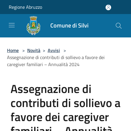
Salta al contenuto principale
Regione Abruzzo
Comune di Silvi
Home
>
Novità
>
Avvisi
>
Assegnazione di contributi di sollievo a favore dei
caregiver familiari – Annualità 2024
Assegnazione di
contributi di sollievo a
favore dei caregiver
familiari – Annualità