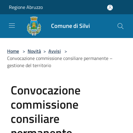
Salta al contenuto principale
Regione Abruzzo
Comune di Silvi
Home
>
Novità
>
Avvisi
>
Convocazione commissione consiliare permanente –
gestione del territorio
Convocazione
commissione
consiliare
permanente –