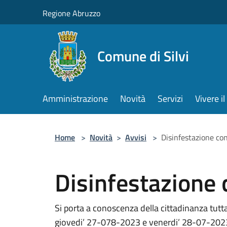
Salta al contenuto principale
Regione Abruzzo
Comune di Silvi
Amministrazione
Novità
Servizi
Vivere 
Home
>
Novità
>
Avvisi
>
Disinfestazione cont
Disinfestazione c
Si porta a conoscenza della cittadinanza tut
giovedi’ 27-078-2023 e venerdi’ 28-07-2023 a