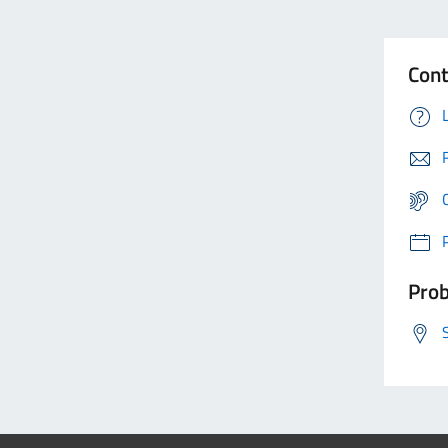
Cont
Prob