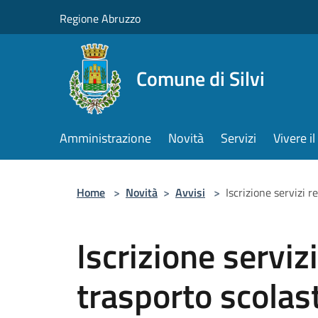
Salta al contenuto principale
Regione Abruzzo
Comune di Silvi
Amministrazione
Novità
Servizi
Vivere 
Home
>
Novità
>
Avvisi
>
Iscrizione servizi 
Iscrizione serviz
trasporto scola