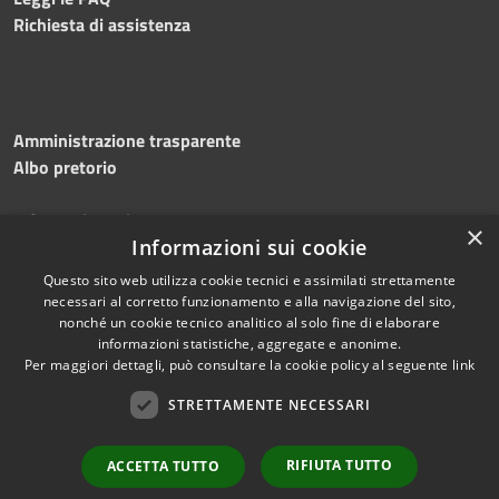
Richiesta di assistenza
Amministrazione trasparente
Albo pretorio
Informativa privacy
×
Note legali
Informazioni sui cookie
Dichiarazione di accessibilità
Questo sito web utilizza cookie tecnici e assimilati strettamente
necessari al corretto funzionamento e alla navigazione del sito,
nonché un cookie tecnico analitico al solo fine di elaborare
informazioni statistiche, aggregate e anonime.
Per maggiori dettagli, può consultare la cookie policy al seguente
link
RSS
Copyright © 2026 • Comune di
Accessibilità
STRETTAMENTE NECESSARI
Silvi • Powered by
Privacy
Municipium
Accesso
•
Cookie
redazione
RIFIUTA TUTTO
ACCETTA TUTTO
Mappa del sito