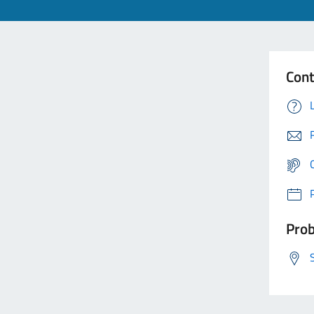
Cont
Prob