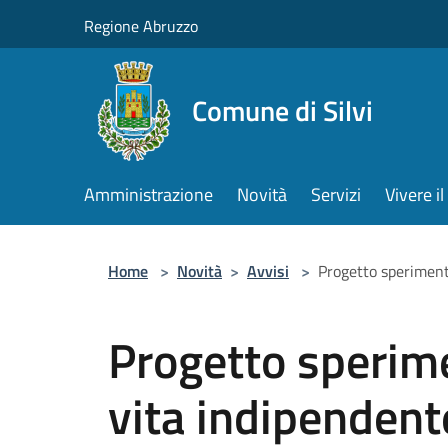
Salta al contenuto principale
Regione Abruzzo
Comune di Silvi
Amministrazione
Novità
Servizi
Vivere 
Home
>
Novità
>
Avvisi
>
Progetto sperimen
Progetto sperime
vita indipenden