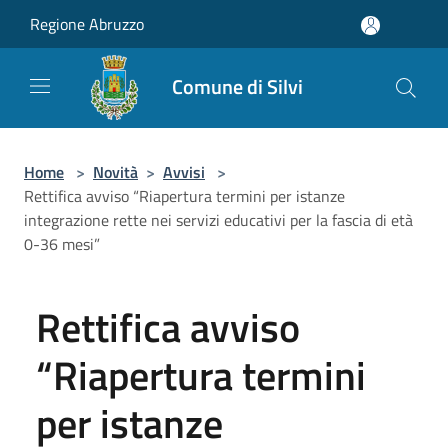
Salta al contenuto principale
Regione Abruzzo
Comune di Silvi
Home
>
Novità
>
Avvisi
>
Rettifica avviso “Riapertura termini per istanze
integrazione rette nei servizi educativi per la fascia di età
0-36 mesi”
Rettifica avviso
“Riapertura termini
per istanze