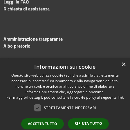
Leggi le FAQ
Richiesta di assistenza
Amministrazione trasparente
Albo pretorio
Informativa privacy
×
Note legali
Informazioni sui cookie
Dichiarazione di accessibilità
Questo sito web utilizza cookie tecnici e assimilati strettamente
necessari al corretto funzionamento e alla navigazione del sito,
nonché un cookie tecnico analitico al solo fine di elaborare
informazioni statistiche, aggregate e anonime.
Per maggiori dettagli, può consultare la cookie policy al seguente
link
RSS
Copyright © 2026 • Comune di
Accessibilità
STRETTAMENTE NECESSARI
Silvi • Powered by
Privacy
Municipium
Accesso
•
Cookie
redazione
RIFIUTA TUTTO
ACCETTA TUTTO
Mappa del sito