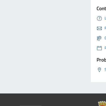
Cont
Prob