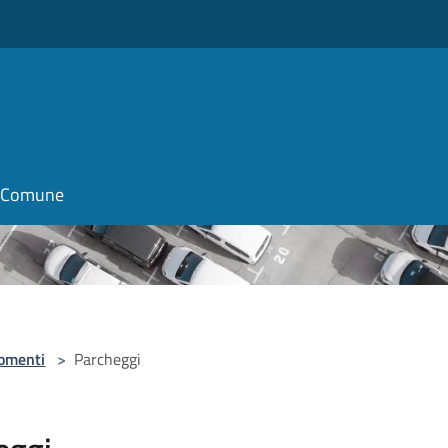
il Comune
omenti
>
Parcheggi