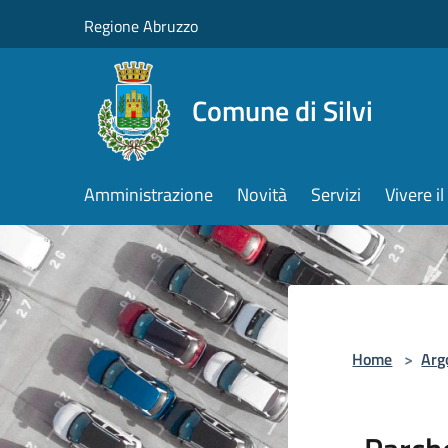
Salta al contenuto principale
Regione Abruzzo
Comune di Silvi
Amministrazione
Novità
Servizi
Vivere 
Home
>
Arg