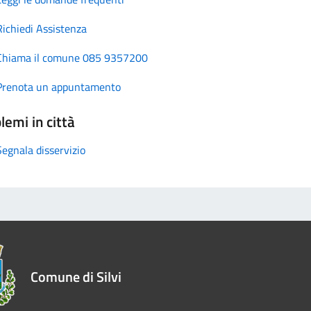
Richiedi Assistenza
Chiama il comune 085 9357200
Prenota un appuntamento
lemi in città
Segnala disservizio
Comune di Silvi