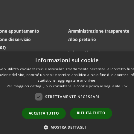
ione appuntamento
Amministrazione trasparente
one disservizio
Albo pretorio
FAQ
Informativa privacy
 di assistenza
Informazioni sui cookie
Note legali
Dichiarazione di accessibilità
web utilizza cookie tecnici e assimilati strettamente necessari al corretto fu
azione del sito, nonché un cookie tecnico analitico al solo fine di elaborare i
statistiche, aggregate e anonime.
Per maggiori dettagli, può consultare la cookie policy al seguente
link
STRETTAMENTE NECESSARI
RIFIUTA TUTTO
ACCETTA TUTTO
l sito
Copyright © 2026 • Comun
Area dipendenti
MOSTRA DETTAGLI