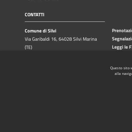
CONTATTI
Prenotaz
Comune di Silvi
Segnalazi
Via Garibaldi 16, 64028 Silvi Marina
Leggi le 
(TE)
Richiesta
Telefono:
085 9357200
Codice Fiscale:
81000550673
Questo sito 
Partita IVA:
00175740679
alla navig
PEC:
ufficio.protocollo@pec.comune.silvi.te.it
RSS
Accessibilità
Privacy
Cookie
Mappa de