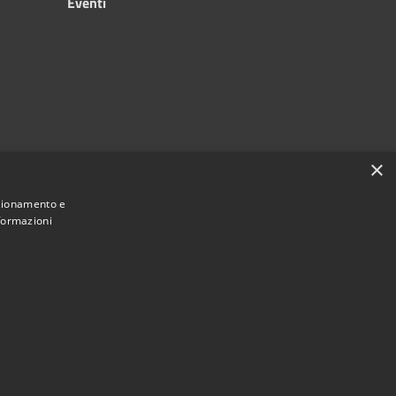
Eventi
×
nzionamento e
nformazioni
Municipium
Accesso redazione
e di Silvi • Powered by
•