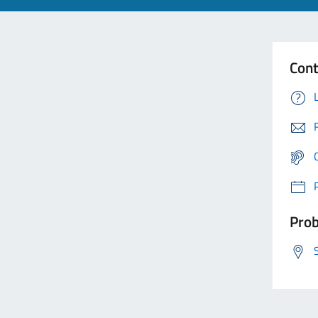
Cont
Prob