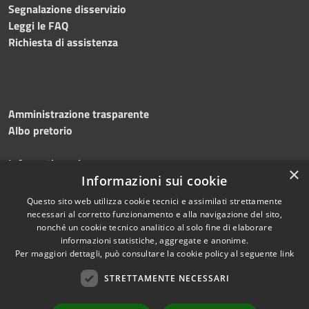
Segnalazione disservizio
Leggi le FAQ
Richiesta di assistenza
Amministrazione trasparente
Albo pretorio
Informativa privacy
×
Note legali
Informazioni sui cookie
Dichiarazione di accessibilità
Questo sito web utilizza cookie tecnici e assimilati strettamente
necessari al corretto funzionamento e alla navigazione del sito,
nonché un cookie tecnico analitico al solo fine di elaborare
informazioni statistiche, aggregate e anonime.
Per maggiori dettagli, può consultare la cookie policy al seguente
link
RSS
Copyright © 2026 • Comune di
Accessibilità
Silvi • Powered by
STRETTAMENTE NECESSARI
Privacy
Municipium
Accesso
•