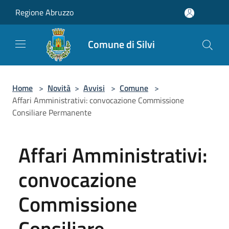
Salta al contenuto principale
Regione Abruzzo
Comune di Silvi
Home
>
Novità
>
Avvisi
>
Comune
>
Affari Amministrativi: convocazione Commissione
Consiliare Permanente
Affari Amministrativi:
convocazione
Commissione
Consiliare