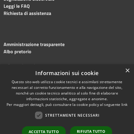
Leggi le FAQ
Richiesta di assistenza
Amministrazione trasparente
Albo pretorio
Informativa privacy
×
Note legali
Informazioni sui cookie
Dichiarazione di accessibilità
Questo sito web utilizza cookie tecnici e assimilati strettamente
necessari al corretto funzionamento e alla navigazione del sito,
nonché un cookie tecnico analitico al solo fine di elaborare
informazioni statistiche, aggregate e anonime.
Per maggiori dettagli, può consultare la cookie policy al seguente
link
RSS
Copyright © 2026 • Comune di
Accessibilità
STRETTAMENTE NECESSARI
Silvi • Powered by
Privacy
Municipium
Accesso
•
Cookie
redazione
RIFIUTA TUTTO
ACCETTA TUTTO