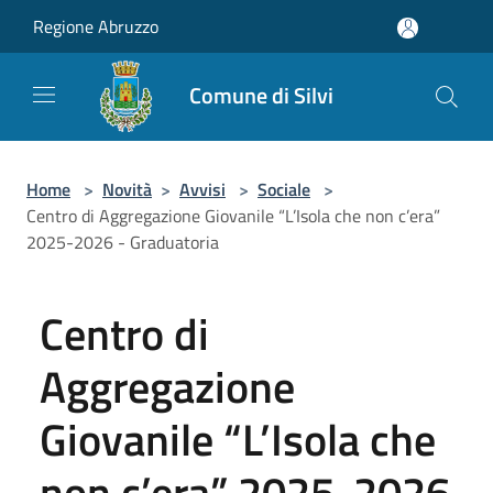
Salta al contenuto principale
Regione Abruzzo
Comune di Silvi
Home
>
Novità
>
Avvisi
>
Sociale
>
Centro di Aggregazione Giovanile “L’Isola che non c’era”
2025-2026 - Graduatoria
Centro di
Aggregazione
Giovanile “L’Isola che
non c’era” 2025-2026