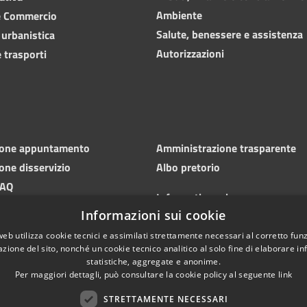
Ambiente
e Commercio
Salute, benessere e assistenza
 urbanistica
Autorizzazioni
 trasporti
ione appuntamento
Amministrazione trasparente
one disservizio
Albo pretorio
FAQ
Informativa privacy
 di assistenza
Informazioni sui cookie
Note legali
Dichiarazione di accessibilità
web utilizza cookie tecnici e assimilati strettamente necessari al corretto fu
azione del sito, nonché un cookie tecnico analitico al solo fine di elaborare i
statistiche, aggregate e anonime.
Per maggiori dettagli, può consultare la cookie policy al seguente
link
STRETTAMENTE NECESSARI