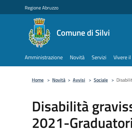
Salta al contenuto principale
Regione Abruzzo
Comune di Silvi
Amministrazione
Novità
Servizi
Vivere 
Home
>
Novità
>
Avvisi
>
Sociale
>
Disabil
Disabilità gravi
2021-Graduator