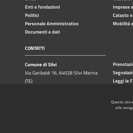
Enti e fondazioni
Imprese 
Politici
Catasto e
Personale Amministrativo
Mobilità e
Documenti e dati
CONTATTI
Prenotaz
Comune di Silvi
Segnalazi
Via Garibaldi 16, 64028 Silvi Marina
Leggi le 
(TE)
Richiesta
Telefono:
085 9357200
Codice Fiscale:
81000550673
Questo sito 
Partita IVA:
00175740679
alla navig
PEC:
ufficio.protocollo@pec.comune.silvi.te.it