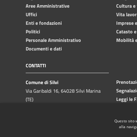
Aree Amministrative
Cultura e
Uffici
Vita lavor
Enti e fondazioni
Imprese 
Politici
Catasto e
Personale Amministrativo
Mobilità e
Documenti e dati
CONTATTI
Prenotaz
Comune di Silvi
Segnalazi
Via Garibaldi 16, 64028 Silvi Marina
Leggi le 
(TE)
Richiesta
Telefono:
085 9357200
Codice Fiscale:
81000550673
Questo sito 
Partita IVA:
00175740679
alla navig
PEC: