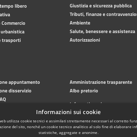
Giustizia e sicurezza pubblica
 tempo libero
Tributi, finanze e contravvenzio
ativa
Ambiente
e Commercio
Salute, benessere e assistenza
 urbanistica
Autorizzazioni
 trasporti
ione appuntamento
Amministrazione trasparente
one disservizio
Albo pretorio
FAQ
Informativa privacy
 di assistenza
Informazioni sui cookie
Note legali
Dichiarazione di accessibilità
web utilizza cookie tecnici e assimilati strettamente necessari al corretto fu
azione del sito, nonché un cookie tecnico analitico al solo fine di elaborare i
statistiche, aggregate e anonime.