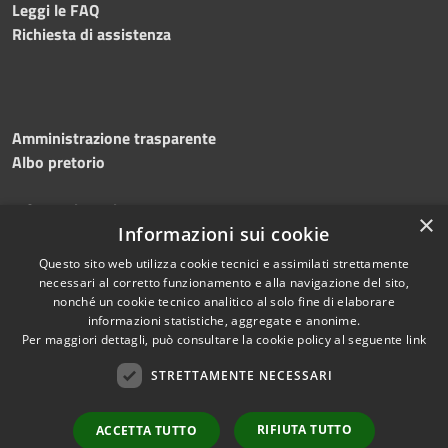
Leggi le FAQ
Richiesta di assistenza
Amministrazione trasparente
Albo pretorio
Informativa privacy
×
Note legali
Informazioni sui cookie
Dichiarazione di accessibilità
Questo sito web utilizza cookie tecnici e assimilati strettamente
necessari al corretto funzionamento e alla navigazione del sito,
nonché un cookie tecnico analitico al solo fine di elaborare
informazioni statistiche, aggregate e anonime.
Per maggiori dettagli, può consultare la cookie policy al seguente
link
RSS
Copyright © 2026 • Comune di
Accessibilità
STRETTAMENTE NECESSARI
Silvi • Powered by
Privacy
Municipium
Accesso
•
Cookie
redazione
RIFIUTA TUTTO
ACCETTA TUTTO