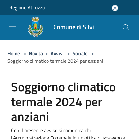
Salta al contenuto principale
Regione Abruzzo
Comune di Silvi
Home
>
Novità
>
Avvisi
>
Sociale
>
Soggiorno climatico termale 2024 per anziani
Soggiorno climatico
termale 2024 per
anziani
Con il presente avviso si comunica che
l’Amministrazione Comunale in un’ottica di sostegno al