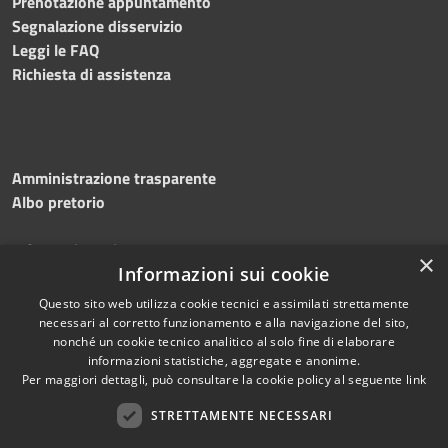
Prenotazione appuntamento
Segnalazione disservizio
Leggi le FAQ
Richiesta di assistenza
Amministrazione trasparente
Albo pretorio
Informativa privacy
×
Note legali
Informazioni sui cookie
Dichiarazione di accessibilità
Questo sito web utilizza cookie tecnici e assimilati strettamente
necessari al corretto funzionamento e alla navigazione del sito,
nonché un cookie tecnico analitico al solo fine di elaborare
informazioni statistiche, aggregate e anonime.
Per maggiori dettagli, può consultare la cookie policy al seguente
link
RSS
Copyright © 2026 • Comune di
Accessibilità
STRETTAMENTE NECESSARI
Silvi • Powered by
Privacy
Municipium
Accesso
•