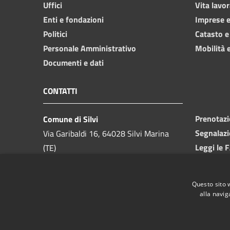
Uffici
Vita lavor
Enti e fondazioni
Imprese 
Politici
Catasto e
Personale Amministrativo
Mobilità e
Documenti e dati
CONTATTI
Prenotaz
Comune di Silvi
Segnalazi
Via Garibaldi 16, 64028 Silvi Marina
Leggi le 
(TE)
Richiesta
Telefono:
085 9357200
Codice Fiscale:
81000550673
Questo sito 
Partita IVA:
00175740679
alla navig
PEC:
ufficio.protocollo@pec.comune.silvi.te.it