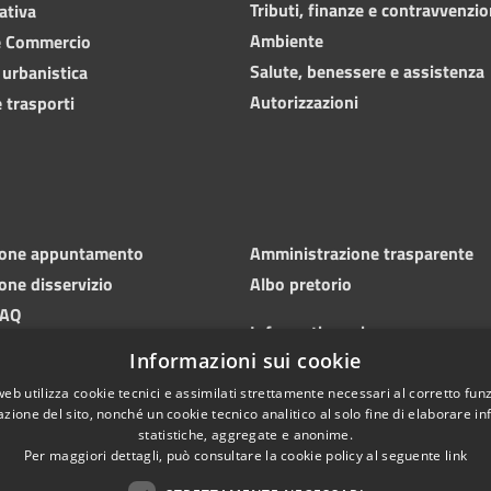
Tributi, finanze e contravvenzio
ativa
Ambiente
e Commercio
Salute, benessere e assistenza
 urbanistica
Autorizzazioni
 trasporti
ione appuntamento
Amministrazione trasparente
one disservizio
Albo pretorio
FAQ
Informativa privacy
 di assistenza
Informazioni sui cookie
Note legali
Dichiarazione di accessibilità
web utilizza cookie tecnici e assimilati strettamente necessari al corretto fu
azione del sito, nonché un cookie tecnico analitico al solo fine di elaborare i
statistiche, aggregate e anonime.
Per maggiori dettagli, può consultare la cookie policy al seguente
link