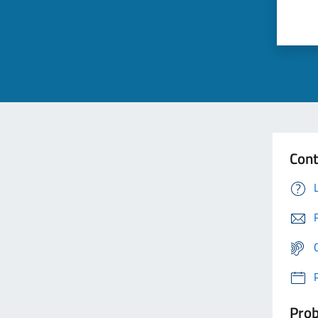
Cont
Prob