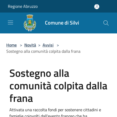
Salta al contenuto principale
Regione Abruzzo
Comune di Silvi
Home
>
Novità
>
Avvisi
>
Sostegno alla comunità colpita dalla frana
Sostegno alla
comunità colpita dalla
frana
Attivata una raccolta fondi per sostenere cittadini e
famiglie coinvolti dall'evento franoso che ha