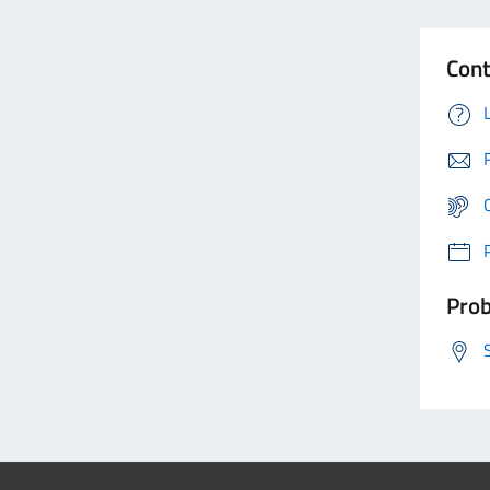
Cont
Prob