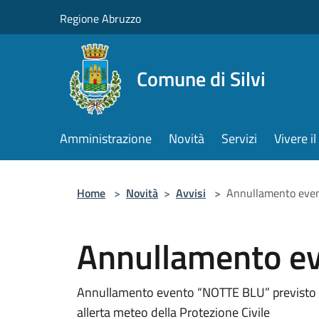
Salta al contenuto principale
Regione Abruzzo
Comune di Silvi
Amministrazione
Novità
Servizi
Vivere 
Home
>
Novità
>
Avvisi
>
Annullamento eve
Annullamento e
Annullamento evento “NOTTE BLU” previsto pe
allerta meteo della Protezione Civile