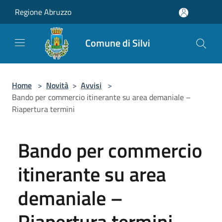
Salta al contenuto principale
Regione Abruzzo
Comune di Silvi
Home
>
Novità
>
Avvisi
>
Bando per commercio itinerante su area demaniale –
Riapertura termini
Bando per commercio
itinerante su area
demaniale –
Riapertura termini