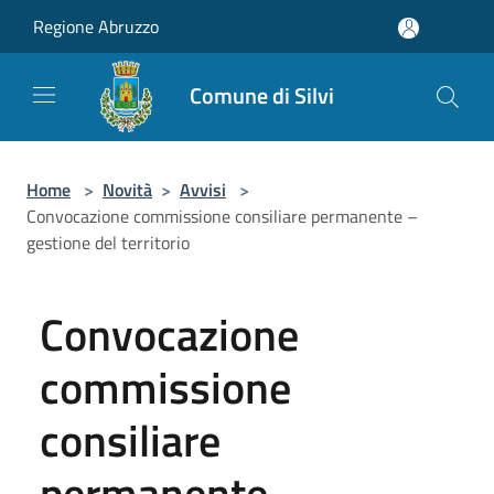
Salta al contenuto principale
Regione Abruzzo
Comune di Silvi
Home
>
Novità
>
Avvisi
>
Convocazione commissione consiliare permanente –
gestione del territorio
Convocazione
commissione
consiliare
permanente –