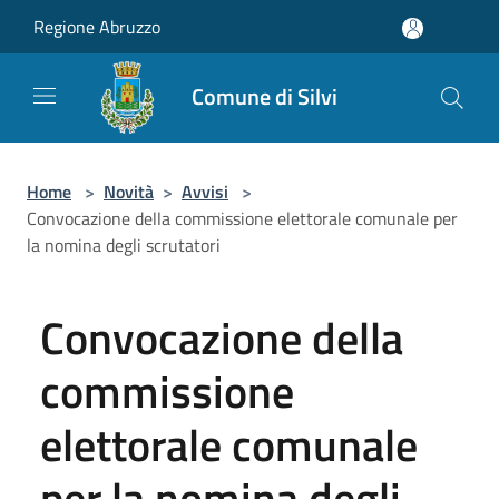
Salta al contenuto principale
Regione Abruzzo
Comune di Silvi
Home
>
Novità
>
Avvisi
>
Convocazione della commissione elettorale comunale per
la nomina degli scrutatori
Convocazione della
commissione
elettorale comunale
per la nomina degli