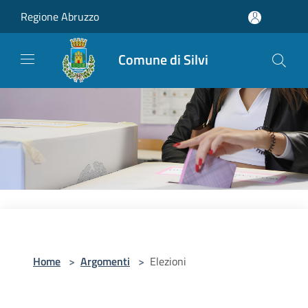
Salta al contenuto principale
Regione Abruzzo
Comune di Silvi
Home
>
Argomenti
>
Elezioni