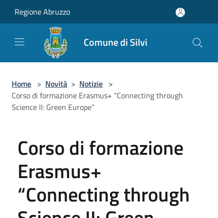
Salta al contenuto principale
Regione Abruzzo
Comune di Silvi
Home
>
Novità
>
Notizie
>
Corso di formazione Erasmus+ “Connecting through
Science II: Green Europe”
Corso di formazione
Erasmus+
“Connecting through
Science II: Green