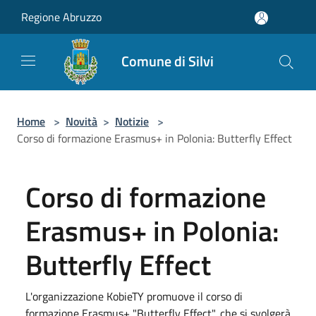
Salta al contenuto principale
Regione Abruzzo
Comune di Silvi
Home
>
Novità
>
Notizie
>
Corso di formazione Erasmus+ in Polonia: Butterfly Effect
Corso di formazione
Erasmus+ in Polonia:
Butterfly Effect
L'organizzazione KobieTY promuove il corso di
formazione Erasmus+ "Butterfly Effect", che si svolgerà