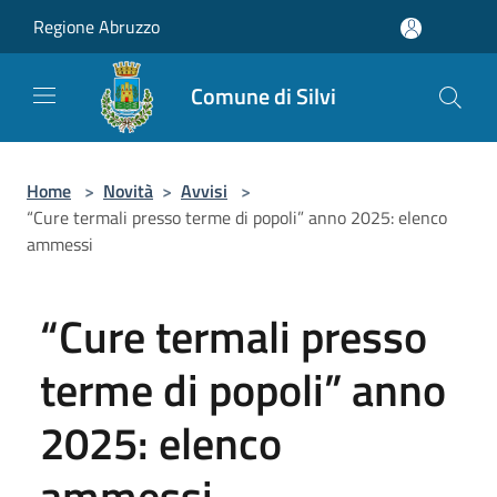
Salta al contenuto principale
Regione Abruzzo
Comune di Silvi
Home
>
Novità
>
Avvisi
>
“Cure termali presso terme di popoli” anno 2025: elenco
ammessi
“Cure termali presso
terme di popoli” anno
2025: elenco
ammessi