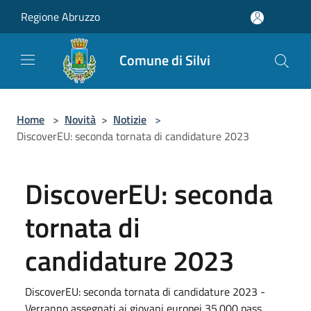
Salta al contenuto principale
Regione Abruzzo
Comune di Silvi
Home
>
Novità
>
Notizie
>
DiscoverEU: seconda tornata di candidature 2023
DiscoverEU: seconda
tornata di
candidature 2023
DiscoverEU: seconda tornata di candidature 2023 -
Verranno assegnati ai giovani europei 35.000 pass