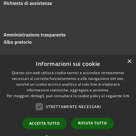
Richiesta di assistenza
Amministrazione trasparente
Albo pretorio
Informativa privacy
×
Note legali
Informazioni sui cookie
Dichiarazione di accessibilità
Questo sito web utilizza cookie tecnici e assimilati strettamente
necessari al corretto funzionamento e alla navigazione del sito,
nonché un cookie tecnico analitico al solo fine di elaborare
informazioni statistiche, aggregate e anonime.
Per maggiori dettagli, può consultare la cookie policy al seguente
link
RSS
Copyright © 2026 • Comune di
Accessibilità
STRETTAMENTE NECESSARI
Silvi • Powered by
Privacy
Municipium
Accesso
•
Cookie
redazione
RIFIUTA TUTTO
ACCETTA TUTTO
Mappa del sito