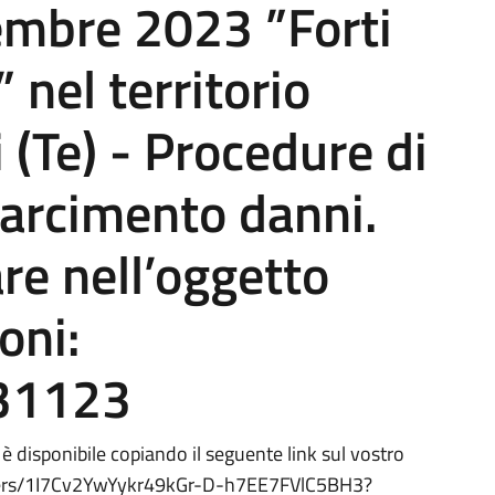
embre 2023 ”Forti
 nel territorio
 (Te) - Procedure di
sarcimento danni.
re nell’oggetto
oni:
31123
 disponibile copiando il seguente link sul vostro
olders/1I7Cv2YwYykr49kGr-D-h7EE7FVlC5BH3?