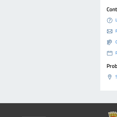
Cont
Prob