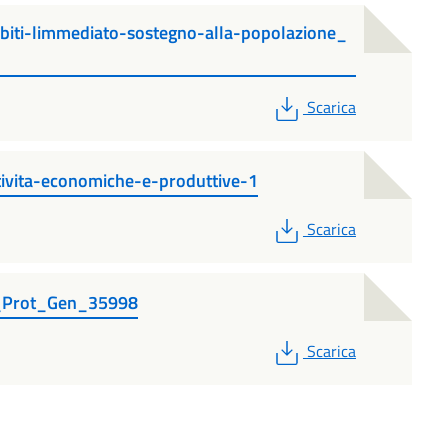
biti-limmediato-sostegno-alla-popolazione_
PDF
Scarica
tivita-economiche-e-produttive-1
PDF
Scarica
_Prot_Gen_35998
PDF
Scarica