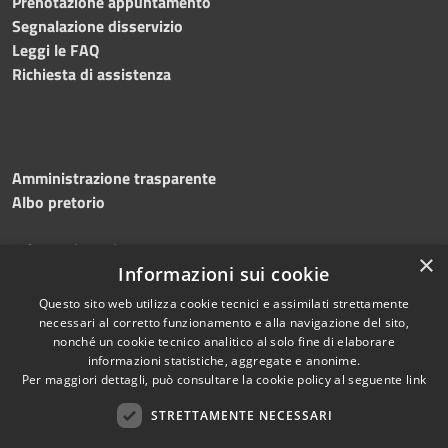
Prenotazione appuntamento
Segnalazione disservizio
Leggi le FAQ
Richiesta di assistenza
Amministrazione trasparente
Albo pretorio
Informativa privacy
×
Note legali
Informazioni sui cookie
Dichiarazione di accessibilità
Questo sito web utilizza cookie tecnici e assimilati strettamente
necessari al corretto funzionamento e alla navigazione del sito,
nonché un cookie tecnico analitico al solo fine di elaborare
informazioni statistiche, aggregate e anonime.
Per maggiori dettagli, può consultare la cookie policy al seguente
link
RSS
Copyright © 2026 • Comune di
Accessibilità
STRETTAMENTE NECESSARI
Silvi • Powered by
Privacy
Municipium
Accesso
•