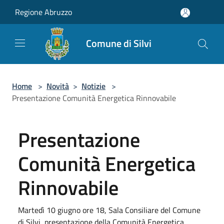
Salta al contenuto principale
Regione Abruzzo
Comune di Silvi
Home
>
Novità
>
Notizie
>
Presentazione Comunità Energetica Rinnovabile
Presentazione
Comunità Energetica
Rinnovabile
Martedì 10 giugno ore 18, Sala Consiliare del Comune
di Silvi, presentazione della Comunità Energetica