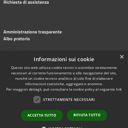
Richiesta di assistenza
Amministrazione trasparente
Albo pretorio
Informativa privacy
×
Note legali
Informazioni sui cookie
Dichiarazione di accessibilità
Questo sito web utilizza cookie tecnici e assimilati strettamente
necessari al corretto funzionamento e alla navigazione del sito,
nonché un cookie tecnico analitico al solo fine di elaborare
informazioni statistiche, aggregate e anonime.
Per maggiori dettagli, può consultare la cookie policy al seguente
link
RSS
Copyright © 2026 • Comune di
Accessibilità
STRETTAMENTE NECESSARI
Silvi • Powered by
Privacy
Municipium
Accesso
•
Cookie
redazione
RIFIUTA TUTTO
ACCETTA TUTTO
Mappa del sito