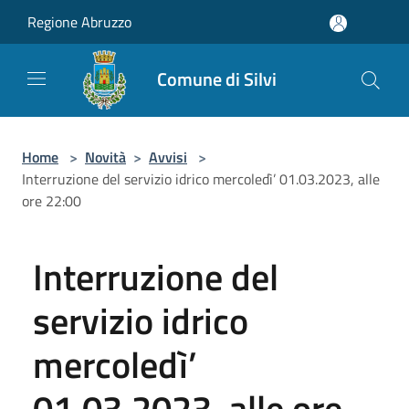
Salta al contenuto principale
Regione Abruzzo
Comune di Silvi
Home
>
Novità
>
Avvisi
>
Interruzione del servizio idrico mercoledì’ 01.03.2023, alle
ore 22:00
Interruzione del
servizio idrico
mercoledì’
01.03.2023, alle ore