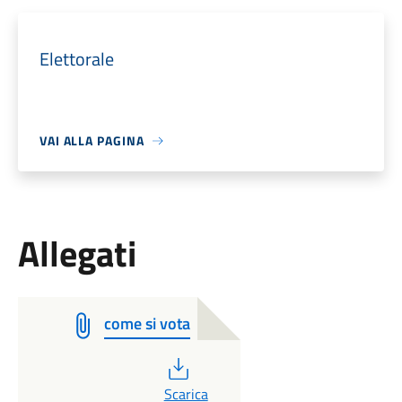
Elettorale
VAI ALLA PAGINA
Allegati
come si vota
PDF
Scarica