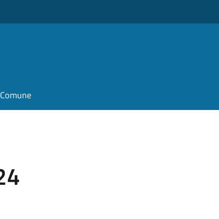
il Comune
24