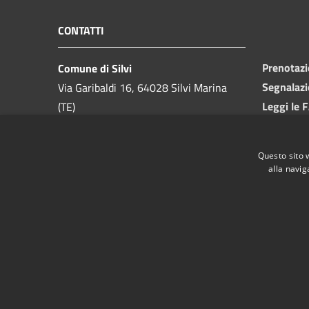
CONTATTI
Prenotaz
Comune di Silvi
Segnalazi
Via Garibaldi 16, 64028 Silvi Marina
Leggi le 
(TE)
Richiesta
Telefono:
085 9357200
Codice Fiscale:
81000550673
Questo sito 
Partita IVA:
00175740679
alla navig
PEC:
ufficio.protocollo@pec.comune.silvi.te.it
RSS
Accessibilità
Privacy
Cookie
Mappa de