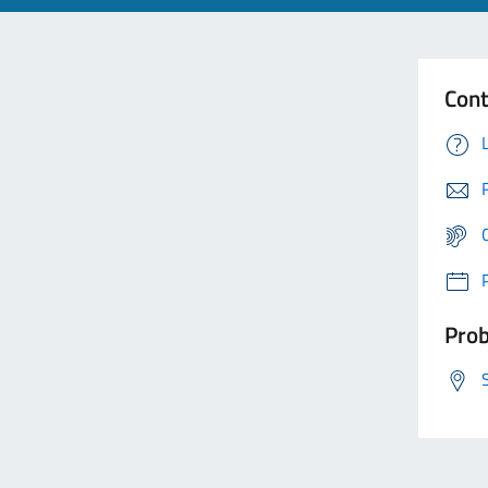
Cont
Prob