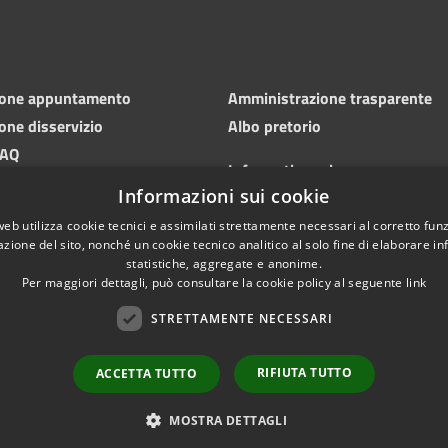
ione appuntamento
Amministrazione trasparente
one disservizio
Albo pretorio
FAQ
Informativa privacy
 di assistenza
Informazioni sui cookie
Note legali
Dichiarazione di accessibilità
web utilizza cookie tecnici e assimilati strettamente necessari al corretto fu
azione del sito, nonché un cookie tecnico analitico al solo fine di elaborare i
statistiche, aggregate e anonime.
Per maggiori dettagli, può consultare la cookie policy al seguente
link
STRETTAMENTE NECESSARI
RIFIUTA TUTTO
ACCETTA TUTTO
l sito
Copyright © 2026 • Comun
Area dipendenti
MOSTRA DETTAGLI