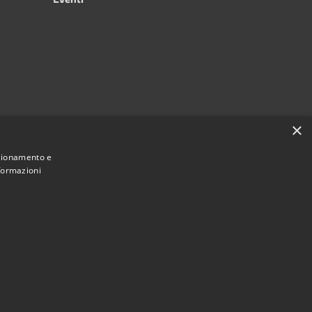
×
nzionamento e
nformazioni
Municipium
Accesso redazione
e di Silvi • Powered by
•