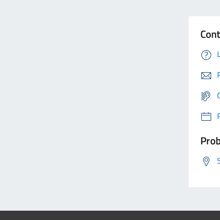
Cont
Prob