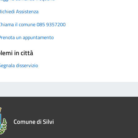
Richiedi Assistenza
Chiama il comune 085 9357200
Prenota un appuntamento
lemi in città
Segnala disservizio
Comune di Silvi