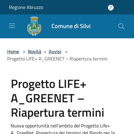
Salta al contenuto principale
Regione Abruzzo
Comune di Silvi
Home
>
Novità
>
Avvisi
>
Progetto LIFE+ A_GREENET – Riapertura termini
Progetto LIFE+
A_GREENET –
Riapertura termini
Nuova opportunità nell’ambito del Progetto Life+
A_GreeNet. Riapertura dei termini del Bando per la