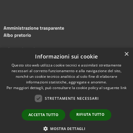
Amministrazione trasparente
Albo pretorio
Informativa privacy
×
Note legali
Informazioni sui cookie
Dichiarazione di accessibilità
Questo sito web utilizza cookie tecnici e assimilati strettamente
necessari al corretto funzionamento e alla navigazione del sito,
nonché un cookie tecnico analitico al solo fine di elaborare
informazioni statistiche, aggregate e anonime.
Per maggiori dettagli, può consultare la cookie policy al seguente
link
RSS
Copyright © 2026 • Comune di
Accessibilità
STRETTAMENTE NECESSARI
Silvi • Powered by
Privacy
Municipium
Accesso
•
Cookie
redazione
RIFIUTA TUTTO
ACCETTA TUTTO
Mappa del sito
Area dipendenti
MOSTRA DETTAGLI