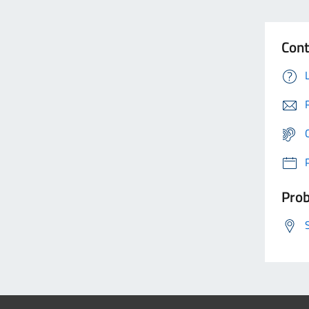
Cont
Prob