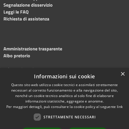
Segnalazione disservizio
Leggi le FAQ
Richiesta di assistenza
Amministrazione trasparente
Albo pretorio
Informativa privacy
×
Informazioni sui cookie
Note legali
Dichiarazione di accessibilità
Questo sito web utilizza cookie tecnici e assimilati strettamente
necessari al corretto funzionamento e alla navigazione del sito,
nonché un cookie tecnico analitico al solo fine di elaborare
informazioni statistiche, aggregate e anonime.
Per maggiori dettagli, può consultare la cookie policy al seguente
link
RSS
Copyright © 2026 • Comune di
Accessibilità
STRETTAMENTE NECESSARI
Silvi • Powered by
Privacy
Municipium
Accesso
•