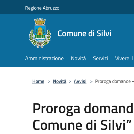
Salta al contenuto principale
Regione Abruzzo
Comune di Silvi
Amministrazione
Novità
Servizi
Vivere 
Home
>
Novità
>
Avvisi
>
Proroga domande - P
Proroga domande
Comune di Silvi”