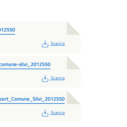
2012550
PDF
Scarica
t-comune-silvi_2012550
PDF
Scarica
_Sport_Comune_Silvi_2012550
PDF
Scarica