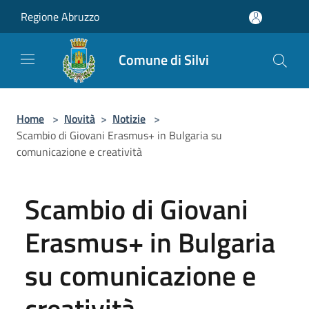
Salta al contenuto principale
Regione Abruzzo
Comune di Silvi
Home
>
Novità
>
Notizie
>
Scambio di Giovani Erasmus+ in Bulgaria su
comunicazione e creatività
Scambio di Giovani
Erasmus+ in Bulgaria
su comunicazione e
creatività