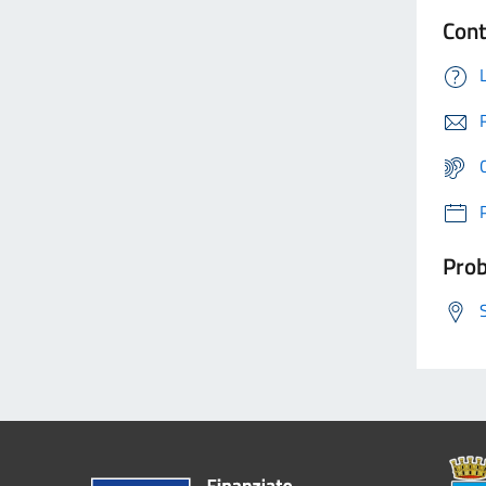
Cont
Prob